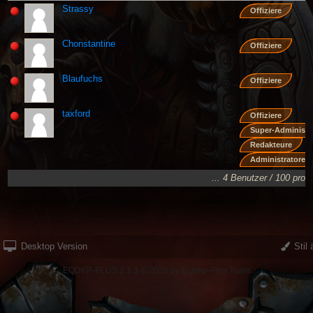
Strassy
Offiziere
Chonstantine
Offiziere
Blaufuchs
Offiziere
taxford
Offiziere
Super-Administr
Redakteure
Administratoren
... 4 Benutzer / 100 pro 
Desktop Version
Stil 
EQDKP-PLUS 2.1.3 © 2026 by EQdkp-Plus Team