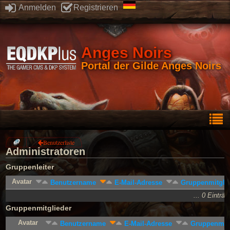
Anmelden
Registrieren
Anges Noirs
Portal der Gilde Anges Noirs
Benutzerliste
Administratoren
Gruppenleiter
Avatar
Benutzername
E-Mail-Adresse
Gruppenmitglie
... 0 Einträ
Gruppenmitglieder
Avatar
Benutzername
E-Mail-Adresse
Gruppenmitg