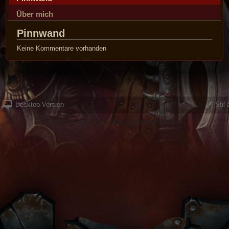
Über mich
Pinnwand
Keine Kommentare vorhanden
Desktop Version
Stil 
EQDKP-PLUS 2.1.3 © 2026 by EQdkp-Plus Team