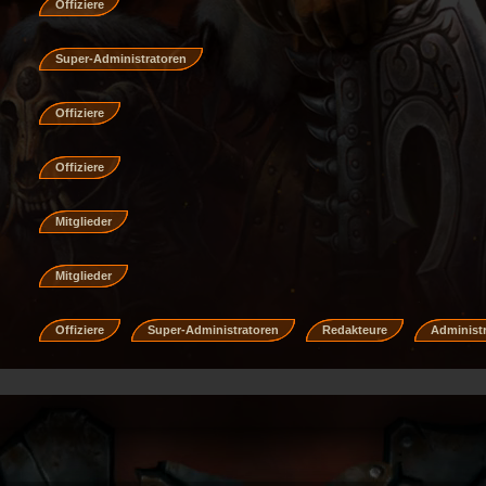
Offiziere
Super-Administratoren
Offiziere
Offiziere
Mitglieder
Mitglieder
Offiziere
Super-Administratoren
Redakteure
Administ