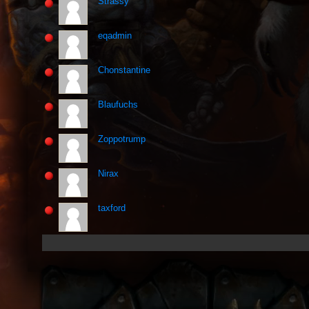
Strassy
eqadmin
Chonstantine
Blaufuchs
Zoppotrump
Nirax
taxford