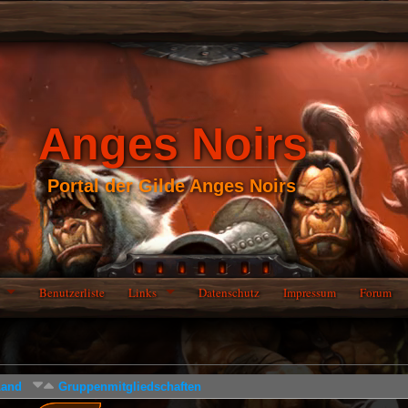
Anges Noirs
Portal der Gilde Anges Noirs
Benutzerliste
Links
Datenschutz
Impressum
Forum
Land
Gruppenmitgliedschaften