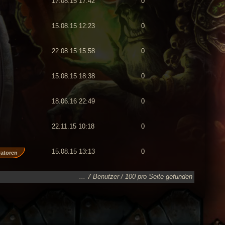
17.08.15 17:42
0
15.08.15 12:23
0
22.08.15 15:58
0
15.08.15 18:38
0
18.06.16 22:49
0
22.11.15 10:18
0
15.08.15 13:13
0
ratoren
... 7 Benutzer / 100 pro Seite gefunden