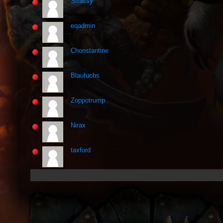
Strassy
eqadmin
Chonstantine
Blaufuchs
Zoppotrump
Nirax
taxford