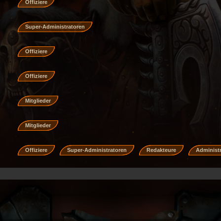
Offiziere
Super-Administratoren
Offiziere
Offiziere
Mitglieder
Mitglieder
Offiziere
Super-Administratoren
Redakteure
Administ