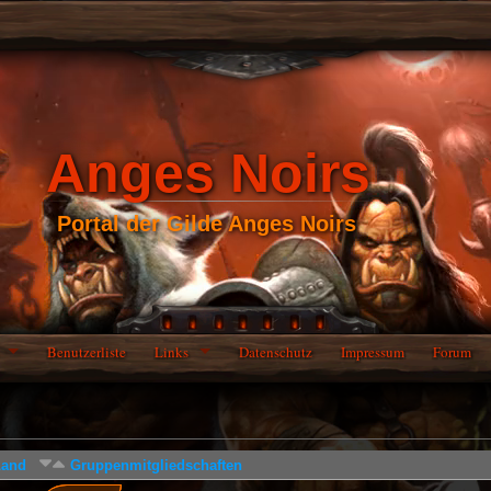
Anges Noirs
Portal der Gilde Anges Noirs
Benutzerliste
Links
Datenschutz
Impressum
Forum
Land
Gruppenmitgliedschaften