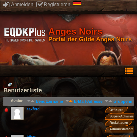
Anmelden
Registrieren
Anges Noirs
Portal der Gilde Anges Noirs
Benutzerliste
Avatar
Benutzername
E-Mail-Adresse
Gruppenmitg
taxford
Offiziere
Super-Administr
Redakteure
Administratoren