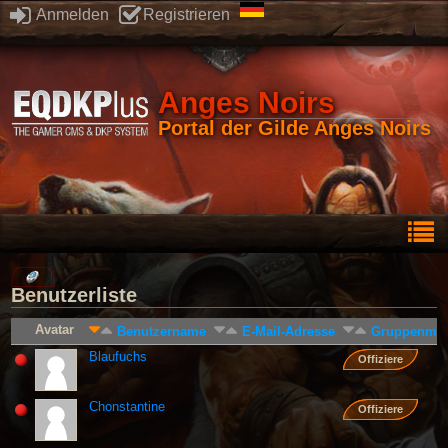
Anmelden
Registrieren
Anges Noirs
Portal der Gilde Anges Noirs
Benutzerliste
Avatar
Benutzername
E-Mail-Adresse
Gruppenmitg
Blaufuchs
Offiziere
Chonstantine
Offiziere