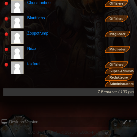
Chonstantine
Offiziere
Blaufuchs
Offiziere
Zoppotrump
Mitglieder
Nirax
Mitglieder
taxford
Offiziere
Super-Administr
Redakteure
Administratoren
... 7 Benutzer / 100 pro 
Desktop Version
Stil 
EQDKP-PLUS 2.1.3 © 2026 by EQdkp-Plus Team