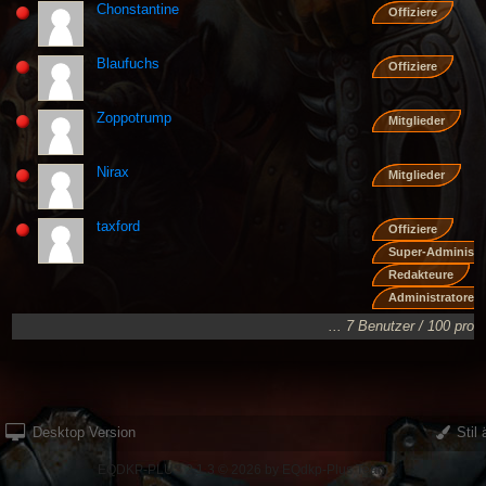
Chonstantine
Offiziere
Blaufuchs
Offiziere
Zoppotrump
Mitglieder
Nirax
Mitglieder
taxford
Offiziere
Super-Administr
Redakteure
Administratoren
... 7 Benutzer / 100 pro 
Desktop Version
Stil 
EQDKP-PLUS 2.1.3 © 2026 by EQdkp-Plus Team