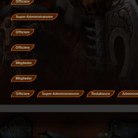
Offiziere
Super-Administratoren
Offiziere
Offiziere
Mitglieder
Mitglieder
Offiziere
Super-Administratoren
Redakteure
Administ