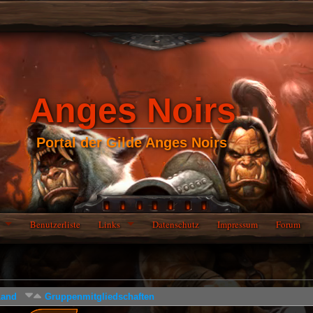
Anges Noirs
Portal der Gilde Anges Noirs
Benutzerliste
Links
Datenschutz
Impressum
Forum
Land
Gruppenmitgliedschaften