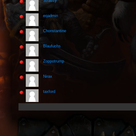
Strassy
eqadmin
Chonstantine
Blaufuchs
Zoppotrump
Nirax
taxford