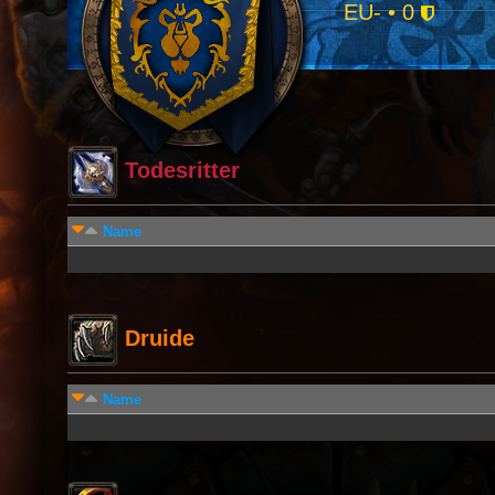
EU- • 0
Todesritter
Name
Druide
Name