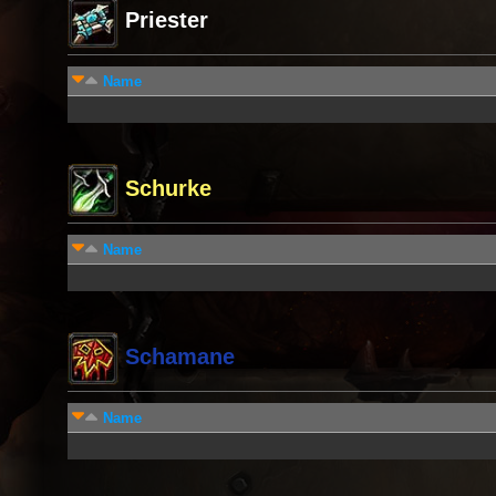
Priester
Name
Schurke
Name
Schamane
Name