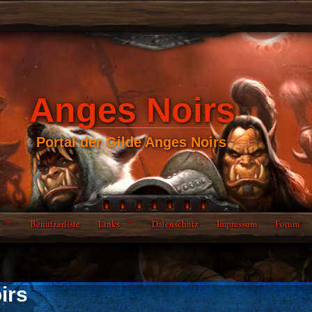
Anges Noirs
Portal der Gilde Anges Noirs
Benutzerliste
Links
Datenschutz
Impressum
Forum
irs