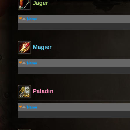
Jäger
Name
Magier
Name
Paladin
Name