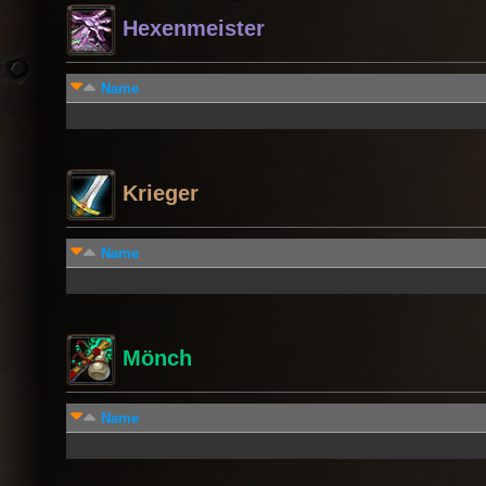
Hexenmeister
Name
Krieger
Name
Mönch
Name