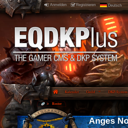
Anmelden
Registrieren
Deutsch
Kalender
Guild
DKP-System
Roster
Anges No