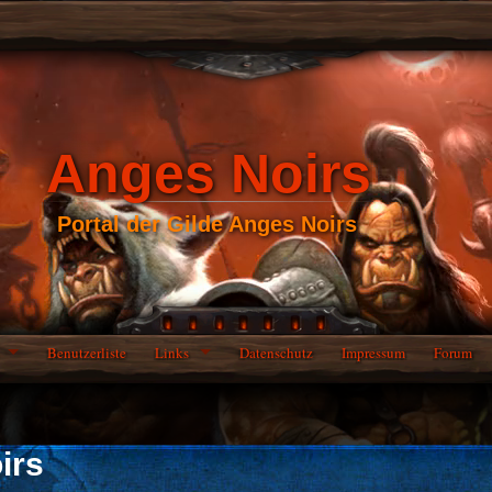
Anges Noirs
Portal der Gilde Anges Noirs
Benutzerliste
Links
Datenschutz
Impressum
Forum
irs