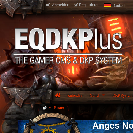
Anmelden
Registrieren
Deutsch
Kalender
Guild
DKP-System
Roster
Anges No