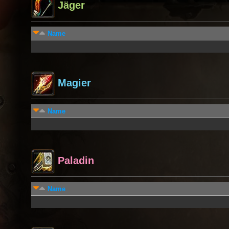
Jäger
Name
Magier
Name
Paladin
Name