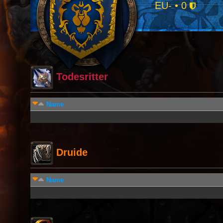
EU- • 0
Todesritter
Name
Druide
Name