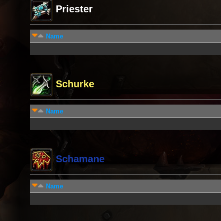
Priester
Name
Schurke
Name
Schamane
Name