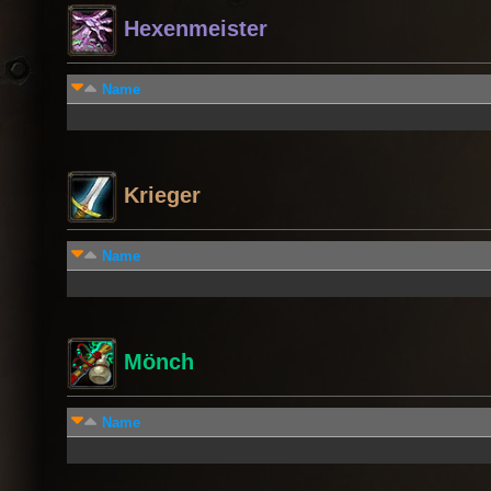
Hexenmeister
Name
Krieger
Name
Mönch
Name