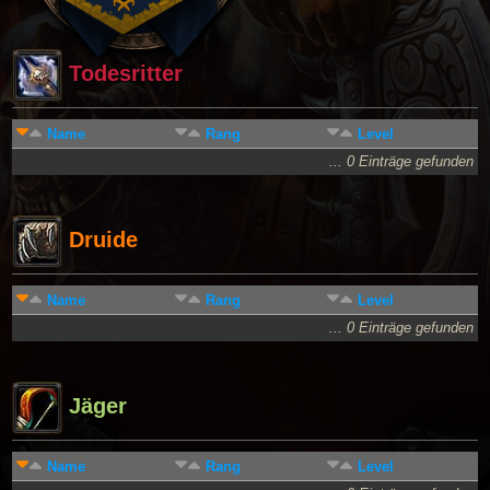
Todesritter
Name
Rang
Level
... 0 Einträge gefunden
Druide
Name
Rang
Level
... 0 Einträge gefunden
Jäger
Name
Rang
Level