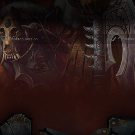
Desktop Version
Stil änder
EQDKP-PLUS 2.1.3 © 2026 by EQdkp-Plus Team