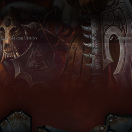
Desktop Version
Stil änder
EQDKP-PLUS 2.1.3 © 2026 by EQdkp-Plus Team