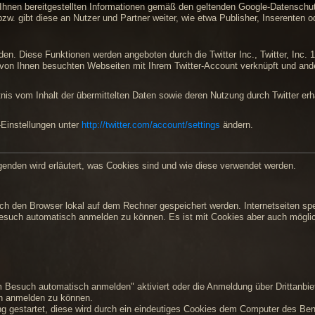
hnen bereitgestellten Informationen gemäß den geltenden Google-Datenschut
zw. gibt diese an Nutzer und Partner weiter, wie etwa Publisher, Inserenten 
den. Diese Funktionen werden angeboten durch die Twitter Inc., Twitter, Inc
 von Ihnen besuchten Webseiten mit Ihrem Twitter-Account verknüpft und an
tnis vom Inhalt der übermittelten Daten sowie deren Nutzung durch Twitter erha
-Einstellungen unter
http://twitter.com/account/settings
ändern.
lgenden wird erläutert, was Cookies sind und wie diese verwendet werden.
urch den Browser lokal auf dem Rechner gespeichert werden. Internetseiten sp
esuch automatisch anmelden zu können. Es ist mit Cookies aber auch möglic
 Besuch automatisch anmelden" aktiviert oder die Anmeldung über Drittanbie
n anmelden zu können.
ung gestartet, diese wird durch ein eindeutiges Cookies dem Computer des Be