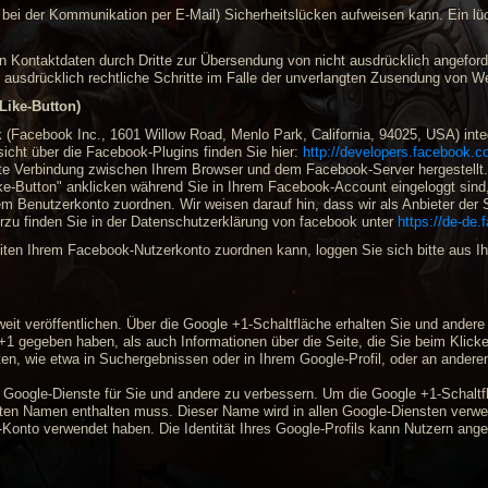
 bei der Kommunikation per E-Mail) Sicherheitslücken aufweisen kann. Ein lüc
 Kontaktdaten durch Dritte zur Übersendung von nicht ausdrücklich angeforde
h ausdrücklich rechtliche Schritte im Falle der unverlangten Zusendung von 
Like-Button)
 (Facebook Inc., 1601 Willow Road, Menlo Park, California, 94025, USA) int
rsicht über die Facebook-Plugins finden Sie hier:
http://developers.facebook.c
te Verbindung zwischen Ihrem Browser und dem Facebook-Server hergestellt. F
-Button" anklicken während Sie in Ihrem Facebook-Account eingeloggt sind, 
 Benutzerkonto zuordnen. Wir weisen darauf hin, dass wir als Anbieter der S
rzu finden Sie in der Datenschutzerklärung von facebook unter
https://de-de
en Ihrem Facebook-Nutzerkonto zuordnen kann, loggen Sie sich bitte aus 
eit veröffentlichen. Über die Google +1-Schaltfläche erhalten Sie und andere
t +1 gegeben haben, als auch Informationen über die Seite, die Sie beim Kli
, wie etwa in Suchergebnissen oder in Ihrem Google-Profil, oder an anderen
e Google-Dienste für Sie und andere zu verbessern. Um die Google +1-Schaltf
ählten Namen enthalten muss. Dieser Name wird in allen Google-Diensten ver
-Konto verwendet haben. Die Identität Ihres Google-Profils kann Nutzern ang