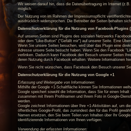
Wir weisen darauf hin, dass die Datenübertragung im Internet (z.B.
möglich.
Der Nutzung von im Rahmen der Impressumspflicht veröffentlichten
ausdrücklich widersprochen. Die Betreiber der Seiten behalten sic
Datenschutzerklärung für die Nutzung von Facebook-Plugins (
Auf unseren Seiten sind Plugins des sozialen Netzwerks Facebook
oder dem "Like-Button" ("Gefällt mir") auf unserer Seite. Eine Übe
Wenn Sie unsere Seiten besuchen, wird über das Plugin eine direk
Adresse unsere Seite besucht haben. Wenn Sie den Facebook "Like
verlinken. Dadurch kann Facebook den Besuch unserer Seiten Ihrem
deren Nutzung durch Facebook erhalten. Weitere Informationen hie
Wenn Sie nicht wünschen, dass Facebook den Besuch unserer Seit
Datenschutzerklärung für die Nutzung von Google +1
Erfassung und Weitergabe von Informationen:
Mithilfe der Google +1-Schaltfläche können Sie Informationen weltw
Google speichert sowohl die Information, dass Sie für einen Inhal
zusammen mit Ihrem Profilnamen und Ihrem Foto in Google-Diensten
werden.
Google zeichnet Informationen über Ihre +1-Aktivitäten auf, um di
öffentliches Google-Profil, das zumindest den für das Profil gew
Namen ersetzen, den Sie beim Teilen von Inhalten über Ihr Google
identifizierende Informationen von Ihnen verfügen.
Verwendung der erfassten Informationen: