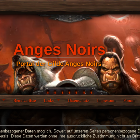
Anges Noirs
Portal der Gilde Anges Noirs
Benutzerliste
Links
Datenschutz
Impressum
Forum
nenbezogener Daten möglich. Soweit auf unseren Seiten personenbezogene Da
er Basis. Diese Daten werden ohne Ihre ausdrückliche Zustimmung nicht an Drit