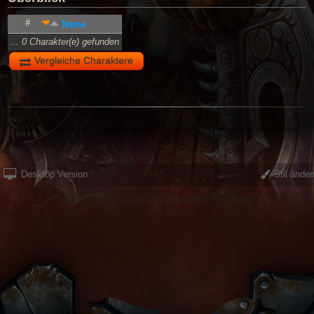
#
Name
... 0 Charakter(e) gefunden
Vergleiche Charaktere
Desktop Version
Stil änder
EQDKP-PLUS 2.1.3 © 2026 by EQdkp-Plus Team