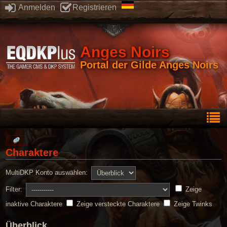
Anmelden
Registrieren
Anges Noirs
Portal der Gilde Anges Noirs
Charaktere
MultiDKP Konto auswählen:
Filter:
Zeige
inaktive Charaktere
Zeige versteckte Charaktere
Zeige Twinks
Überblick