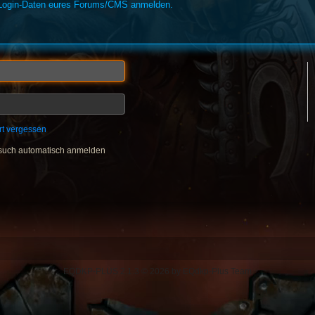
n Login-Daten eures Forums/CMS anmelden.
rt vergessen
such automatisch anmelden
EQDKP-PLUS 2.1.3 © 2026 by EQdkp-Plus Team