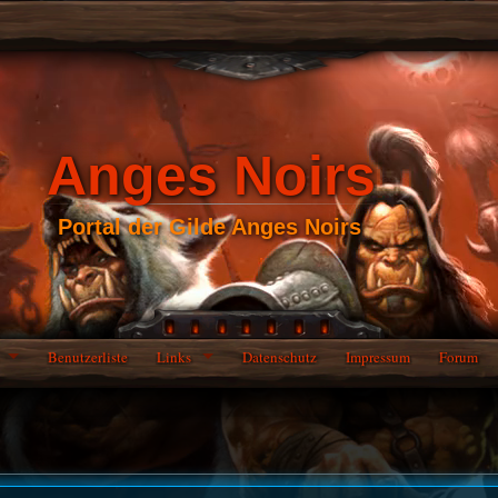
Anges Noirs
Portal der Gilde Anges Noirs
Benutzerliste
Links
Datenschutz
Impressum
Forum