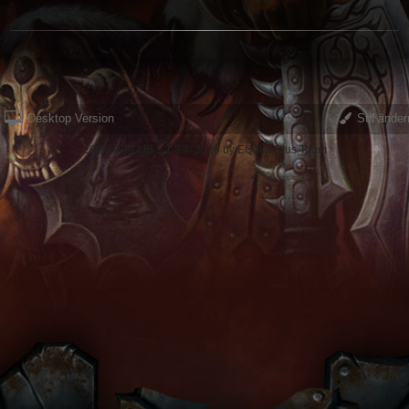
Desktop Version
Stil änder
EQDKP-PLUS 2.1.3 © 2026 by EQdkp-Plus Team