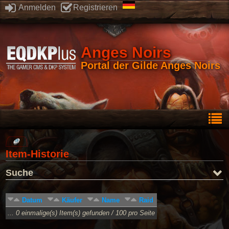
Anmelden
Registrieren
Anges Noirs
Portal der Gilde Anges Noirs
Item-Historie
Suche
Datum
Käufer
Name
Raid
... 0 einmalige(s) Item(s) gefunden / 100 pro Seite