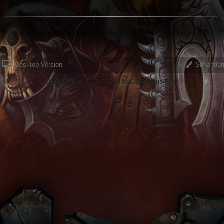
Desktop Version
Stil änder
EQDKP-PLUS 2.1.3 © 2026 by EQdkp-Plus Team