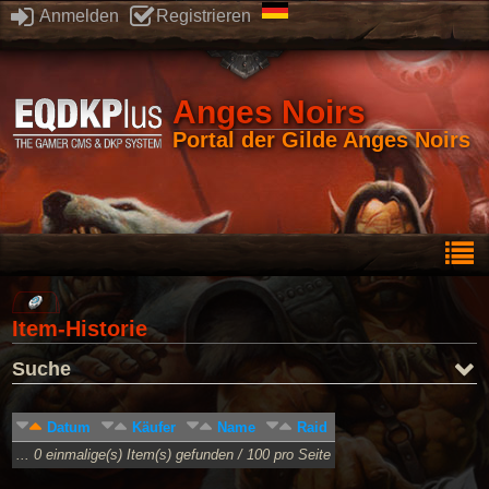
Anmelden
Registrieren
Anges Noirs
Portal der Gilde Anges Noirs
Item-Historie
Suche
Datum
Käufer
Name
Raid
... 0 einmalige(s) Item(s) gefunden / 100 pro Seite