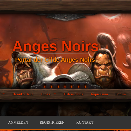
Anges Noirs
Portal der Gilde Anges Noirs
Benutzerliste
Links
Datenschutz
Impressum
Forum