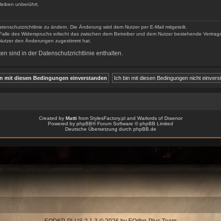
EQDKP-PLUS 2.1.3 © 2026 by EQdkp-Plus Team