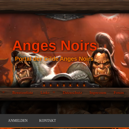
Anges Noirs
Portal der Gilde Anges Noirs
Benutzerliste
Links
Datenschutz
Impressum
Forum