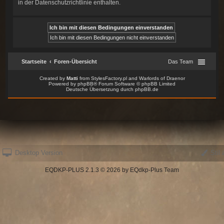
Desktop Version
Stil 
EQDKP-PLUS 2.1.3 © 2026 by EQdkp-Plus Team