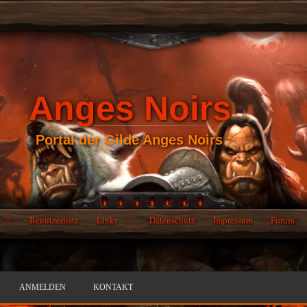
Anges Noirs
Portal der Gilde Anges Noirs
Benutzerliste
Links
Datenschutz
Impressum
Forum