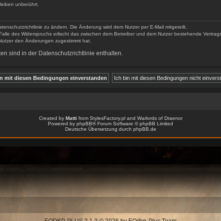
EQDKP-PLUS 2.1.3 © 2026 by EQdkp-Plus Team