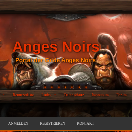
Anges Noirs
Portal der Gilde Anges Noirs
Benutzerliste
Links
Datenschutz
Impressum
Forum