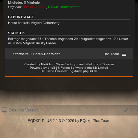
Desktop Version
Stil 
EQDKP-PLUS 2.1.3 © 2026 by EQdkp-Plus Team