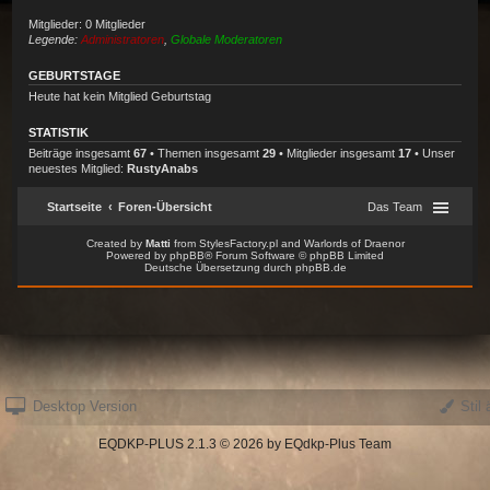
Desktop Version
Stil 
EQDKP-PLUS 2.1.3 © 2026 by EQdkp-Plus Team