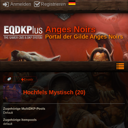
Anmelden
Registrieren
Anges Noirs
Portal der Gilde Anges Noirs
Events
Hochfels Mystisch (20)
Zugehörige MultiDKP-Pools
Default
Zugehörige Itempools
default