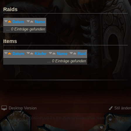
Raids
Datum
Name
... 0 Einträge gefunden
Items
Datum
Käufer
Name
Raid
... 0 Einträge gefunden
Desktop Version
Stil änder
EQDKP-PLUS 2.1.3 © 2026 by EQdkp-Plus Team