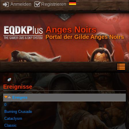
Anmelden
Registrieren
Anges Noirs
Portal der Gilde Anges Noirs
Ereignisse
Ereignis
0
Burning Crusade
Cataclysm
Classic