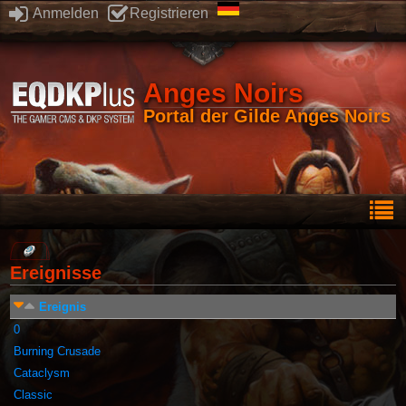
Anmelden
Registrieren
Anges Noirs
Portal der Gilde Anges Noirs
Ereignisse
Ereignis
0
Burning Crusade
Cataclysm
Classic