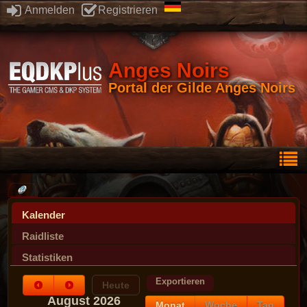
Anmelden
Registrieren
Anges Noirs
Portal der Gilde Anges Noirs
Kalender
Raidliste
Statistiken
Exportieren
Heute
August 2026
Monat
Woche
Tag