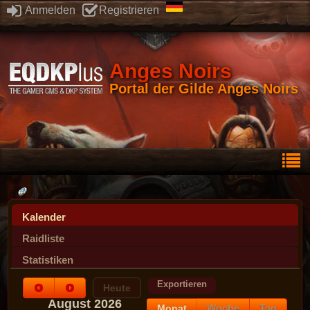
Anmelden
Registrieren
Anges Noirs
Portal der Gilde Anges Noirs
Kalender
Raidliste
Statistiken
Exportieren
Heute
August 2026
Monat
Woche
Tag