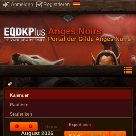
Anmelden
Registrieren
Anges Noirs
Portal der Gilde Anges Noirs
Kalender
Raidliste
Statistiken
Exportieren
Heute
August 2026
Monat
Woche
Tag