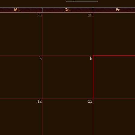
Mi.
Do.
Fr.
29
30
5
6
12
13