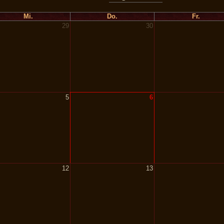
Mi.
Do.
Fr.
29
30
5
6
12
13