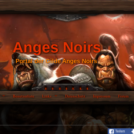
Anges Noirs
Portal der Gilde Anges Noirs
Benutzerliste
Links
Datenschutz
Impressum
Forum
Teilen