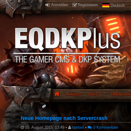
Anmelden
Registrieren
Deutsch
Kalender
Guild
DKP-System
Neue Homepage nach Servercrash
15. August 2015, 13:49
•
taxford
•
0 Kommentare