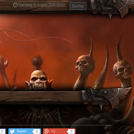
Samstag, 8. August 2026 03:53
Tweet
+1
0
0
0